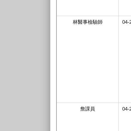
林醫事檢驗師
04-
詹課員
04-