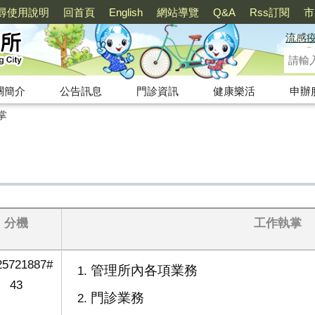
尋使用說明
回首頁
English
網站導覽
Q&A
Rss訂閱
市
流感
關簡介
公告訊息
門診資訊
健康樂活
申辦
掌
分機
工作執掌
25721887#
管理所內各項業務
43
門診業務