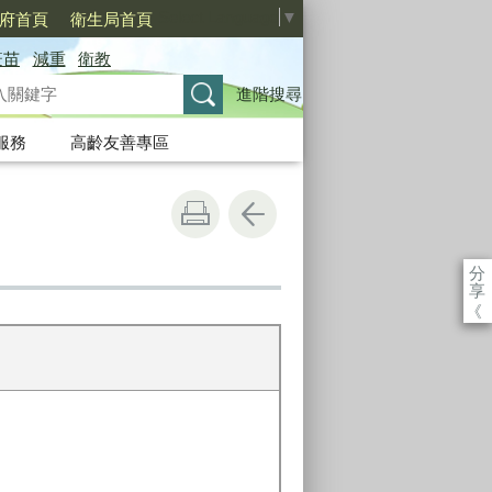
Select Language
▼
府首頁
衛生局首頁
疫苗
減重
衛教
進階搜尋
服務
高齡友善專區
分
享
《