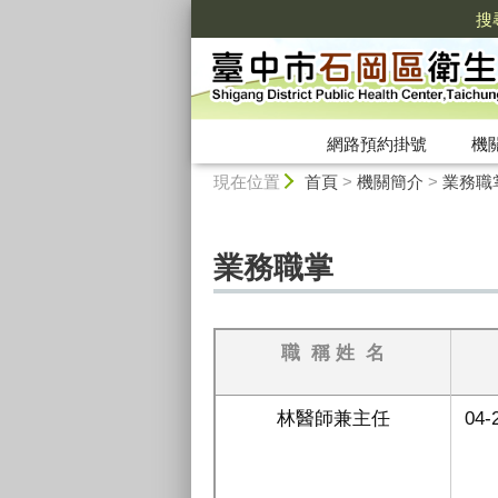
:::
搜
網路預約掛號
機
:::
現在位置
首頁
>
機關簡介
>
業務職
業務職掌
職
稱
姓
名
林醫師兼主任
04-