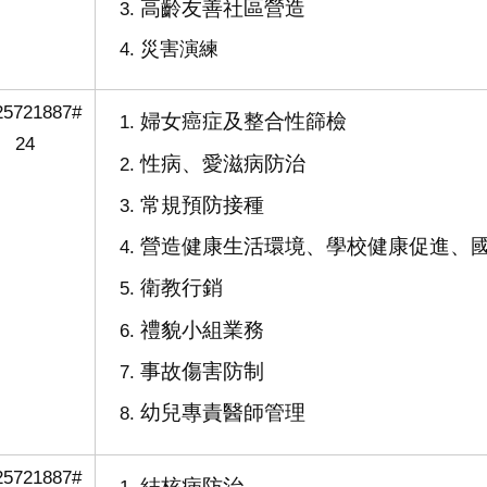
高齡友善社區營造
災害演練
25721887#
婦女癌症及整合性篩檢
24
性病、愛滋病防治
常規預防接種
營造健康生活環境、學校健康促進、
衛教行銷
禮貌小組業務
事故傷害防制
幼兒專責醫師管理
25721887#
結核病防治