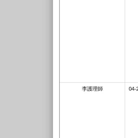
李
護理師
04-